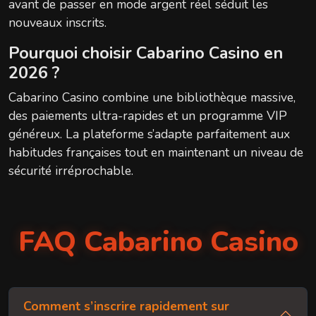
avant de passer en mode argent réel séduit les
nouveaux inscrits.
Pourquoi choisir Cabarino Casino en
2026 ?
Cabarino Casino combine une bibliothèque massive,
des paiements ultra-rapides et un programme VIP
généreux. La plateforme s’adapte parfaitement aux
habitudes françaises tout en maintenant un niveau de
sécurité irréprochable.
FAQ Cabarino Casino
Comment s’inscrire rapidement sur