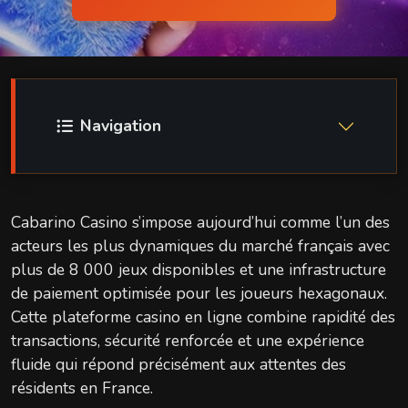
Navigation
Cabarino Casino s’impose aujourd’hui comme l’un des
acteurs les plus dynamiques du marché français avec
plus de 8 000 jeux disponibles et une infrastructure
de paiement optimisée pour les joueurs hexagonaux.
Cette plateforme casino en ligne combine rapidité des
transactions, sécurité renforcée et une expérience
fluide qui répond précisément aux attentes des
résidents en France.