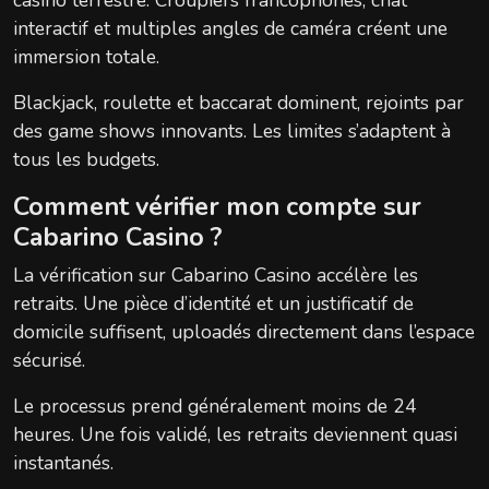
casino terrestre. Croupiers francophones, chat
interactif et multiples angles de caméra créent une
immersion totale.
Blackjack, roulette et baccarat dominent, rejoints par
des game shows innovants. Les limites s’adaptent à
tous les budgets.
Comment vérifier mon compte sur
Cabarino Casino ?
La vérification sur Cabarino Casino accélère les
retraits. Une pièce d’identité et un justificatif de
domicile suffisent, uploadés directement dans l’espace
sécurisé.
Le processus prend généralement moins de 24
heures. Une fois validé, les retraits deviennent quasi
instantanés.