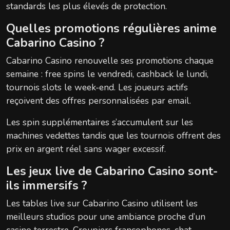
standards les plus élevés de protection.
Quelles promotions régulières anime
Cabarino Casino ?
Cabarino Casino renouvelle ses promotions chaque
semaine : free spins le vendredi, cashback le lundi,
tournois slots le week-end. Les joueurs actifs
reçoivent des offres personnalisées par email.
Les spin supplémentaires s’accumulent sur les
machines vedettes tandis que les tournois offrent des
prix en argent réel sans wager excessif.
Les jeux live de Cabarino Casino sont-
ils immersifs ?
Les tables live sur Cabarino Casino utilisent les
meilleurs studios pour une ambiance proche d’un